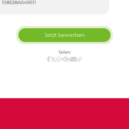
108528A049511
Jetzt bewerben
Teilen:
Teilen via Facebook
Teilen via X / Twitter
Teilen via WhatsApp
Teilen via Xing
Teilen via LinkedIn
Teilen via E-Mail