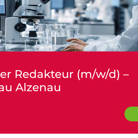
er Redakteur (m/w/d) –
au Alzenau