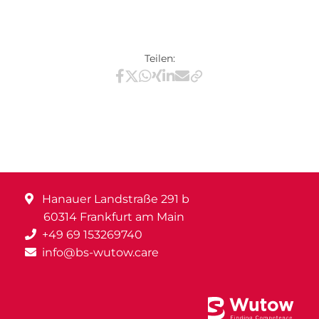
Teilen:
Teilen via Facebook
Teilen via X / Twitter
Teilen via WhatsApp
Teilen via Xing
Teilen via LinkedIn
Teilen via E-Mail
Hanauer Landstraße 291 b
60314 Frankfurt am Main
+49 69 153269740
info@bs-wutow.care