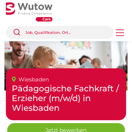
Wiesbaden
Pädagogische Fachkraft /
Erzieher (m/w/d) in
Wiesbaden
Jetzt bewerben