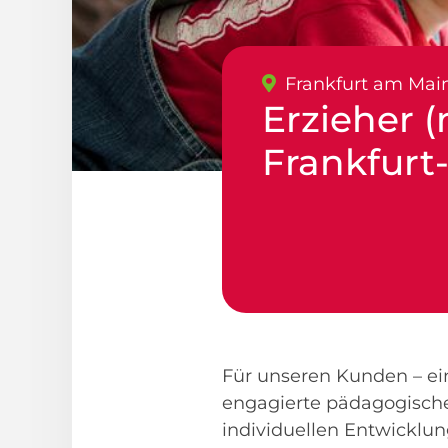
Frankfurt am Mai
Erzieher (
Frankfurt
Für unseren Kunden – ei
engagierte pädagogische 
individuellen Entwicklun