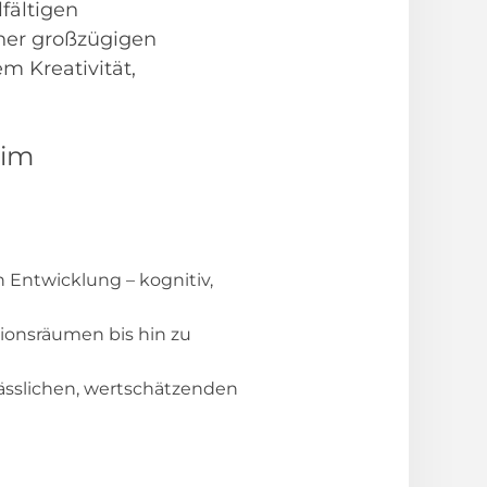
fältigen
ner großzügigen
m Kreativität,
eim
n Entwicklung – kognitiv,
tionsräumen bis hin zu
ässlichen, wertschätzenden