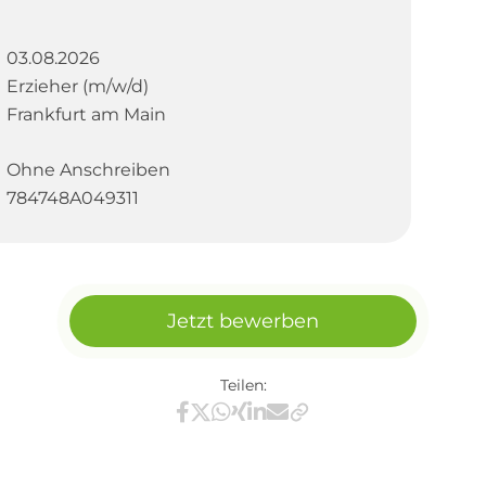
03.08.2026
Erzieher (m/w/d)
Frankfurt am Main
Ohne Anschreiben
784748A049311
Jetzt bewerben
Teilen:
Teilen via Facebook
Teilen via X / Twitter
Teilen via WhatsApp
Teilen via Xing
Teilen via LinkedIn
Teilen via E-Mail