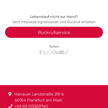
Lebenslauf nicht zur Hand?
Jetzt Interesse signalisieren und Rückruf erhalten:
Rückrufservice
Teilen:
Teilen via Facebook
Teilen via X / Twitter
Teilen via WhatsApp
Teilen via Xing
Teilen via LinkedIn
Teilen via E-Mail
Hanauer Landstraße 291 b
60314 Frankfurt am Main
+49 69 153269740