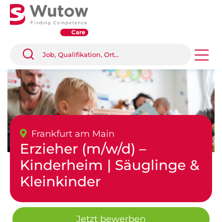
Frankfurt am Main
Erzieher (m/w/d) –
Kinderheim | Säuglinge &
Kleinkinder
Jetzt bewerben