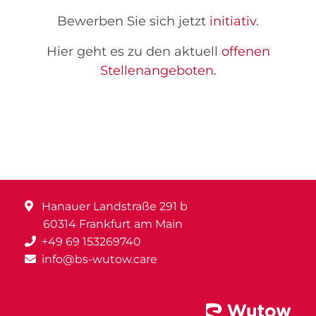
Bewerben Sie sich jetzt
initiativ
.
Hier geht es zu den aktuell
offenen
Stellenangeboten
.
Hanauer Landstraße 291 b
60314 Frankfurt am Main
+49 69 153269740
info@bs-wutow.care